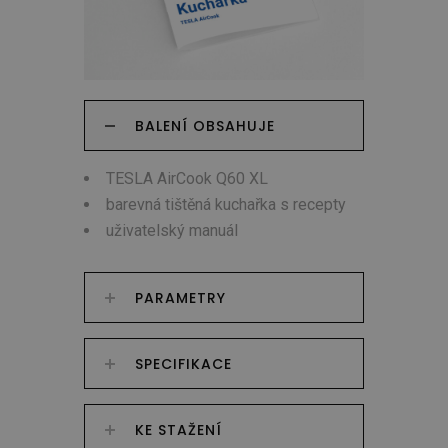
BALENÍ OBSAHUJE
TESLA AirCook Q60 XL
barevná tištěná kuchařka s recepty
uživatelský manuál
PARAMETRY
SPECIFIKACE
KE STAŽENÍ