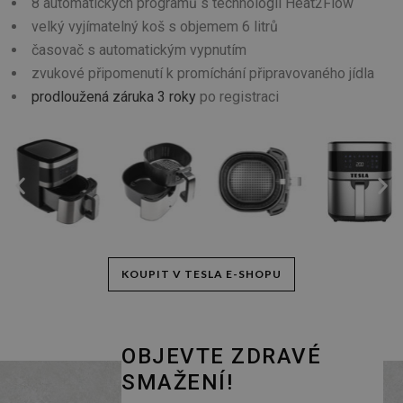
8 automatických programů s technologií Heat2Flow
velký vyjímatelný koš s objemem 6 litrů
časovač s automatickým vypnutím
zvukové připomenutí k promíchání připravovaného jídla
prodloužená záruka 3 roky
po registraci
KOUPIT V TESLA E-SHOPU
OBJEVTE ZDRAVÉ
SMAŽENÍ!