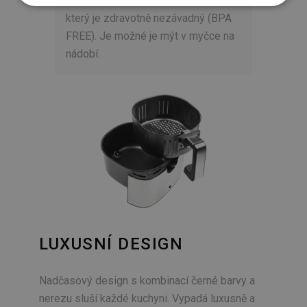
vyrobeny z nepřilnavého materiálu,
který je zdravotně nezávadný (BPA
FREE). Je možné je mýt v myčce na
nádobí.
LUXUSNÍ DESIGN
Nadčasový design s kombinací černé barvy a
nerezu sluší každé kuchyni. Vypadá luxusně a