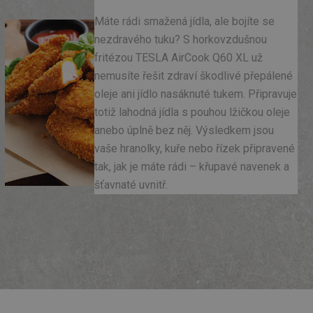
Máte rádi smažená jídla, ale bojíte se
nezdravého tuku? S horkovzdušnou
fritézou TESLA AirCook Q60 XL už
nemusíte řešit zdraví škodlivé přepálené
oleje ani jídlo nasáknuté tukem. Připravuje
totiž lahodná jídla s pouhou lžičkou oleje
anebo úplně bez něj. Výsledkem jsou
vaše hranolky, kuře nebo řízek připravené
tak, jak je máte rádi – křupavé navenek a
šťavnaté uvnitř.