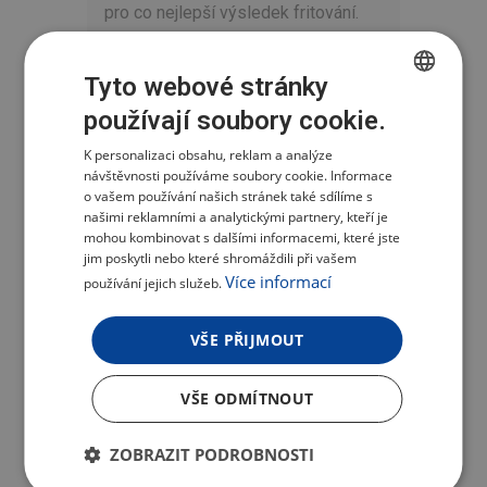
pro co nejlepší výsledek fritování.
FRITÉZA S VELKÝM
Tyto webové stránky
OBJEMEM, KTERÝ
používají soubory cookie.
CZECH
JE MOŽNÉ JEŠTĚ
K personalizaci obsahu, reklam a analýze
POLISH
ZVĚTŠIT
návštěvnosti používáme soubory cookie. Informace
ENGLISH
o vašem používání našich stránek také sdílíme s
TESLA AirCook Q60 XL je vybavena
našimi reklamními a analytickými partnery, kteří je
GERMAN
velkým vyjímatelným košem. Pokud
mohou kombinovat s dalšími informacemi, které jste
objem fritézy i přesto potřebujete
jim poskytli nebo které shromáždili při vašem
Více informací
používání jejich služeb.
zvětšit, stačí tento koš vyjmout a
ohřívat potraviny přímo ve vnitřní
VŠE PŘIJMOUT
nádobě, čímž získáte dostatek
prostoru například pro přípravu
VŠE ODMÍTNOUT
celého kuřete.
POHODLNÁ ÚDRŽBA
ZOBRAZIT PODROBNOSTI
Čtvercový vnitřní koš a nádoba jsou