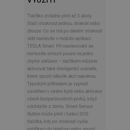
VYUŽITÍ
Tlačítko zvládne plnit až 3 úkoly.
Stačí stisknout jednou, dvakrát nebo
dlouze. Co se má po daném stisknutí
stát nastavíte v mobilní aplikaci
TESLA Smart. Při nastavování se
nemusíte omezit pouze na jedno
chytré zařízení – tlačítkem můžete
aktivovat také inteligentní scénáře,
které spustí několik akcí najednou.
Typickým příkladem je vypnutí
osvětlení v celém bytě nebo aktivace
všech bezpečnostních prvků, když
odcházíte z domu. Smart Sensor
Button může plnit i funkci SOS
tlačítka, kdy po stisknutí vyšle
notifikaci do telefonu nebo spustí