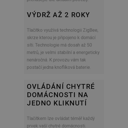
VÝDRŽ AŽ 2 ROKY
Tlačítko využívá technologii ZigBee,
skrze kterou je připojeno k domácí
síti. Technologie má dosah až 50
metrů, je velmi stabilní a energeticky
nenáročná. K provozu vám tak
postačí jedna knoflíková baterie.
OVLÁDÁNÍ CHYTRÉ
DOMÁCNOSTI NA
JEDNO KLIKNUTÍ
Tlačítkem lze ovládat téměř každý
prvek vaší chytré domácnosti.