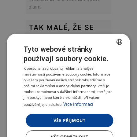
alarm.
TAK MALÉ, ŽE SE
VEJDE I DO KAPSY
Tyto webové stránky
Bezdrátové provedení a malé
používají soubory cookie.
CZECH
rozměry vám dovolí umístit chytré
K personalizaci obsahu, reklam a analýze
POLISH
tlačítko opravdu kamkoli. Pokud ho
návštěvnosti používáme soubory cookie. Informace
chcete využít například pro zhasínání
ENGLISH
o vašem používání našich stránek také sdílíme s
světel před spaním, můžete jej
našimi reklamními a analytickými partnery, kteří je
GERMAN
mohou kombinovat s dalšími informacemi, které jste
upevnit pomocí oboustranné lepicí
jim poskytli nebo které shromáždili při vašem
pásky třeba na čelo postele. Pokud
Více informací
používání jejich služeb.
se vám však bude hodit na více
místech, snadno jej přenesete
VŠE PŘIJMOUT
kamkoli to bude potřeba.​
VŠE ODMÍTNOUT