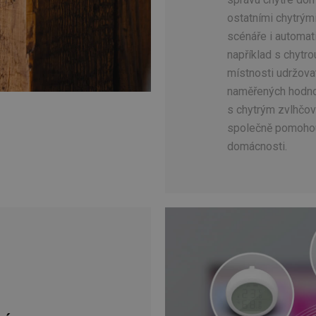
ostatními chytrým
scénáře i automat
například s chytrou
místnosti udržovat
naměřených hodnot
s chytrým zvlhčo
společně pomohou
domácnosti.