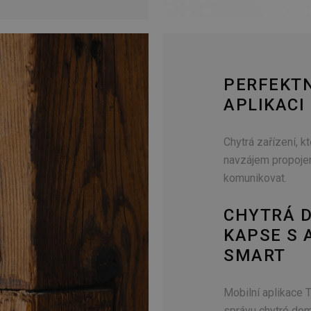
PERFEKTN
APLIKACI
Chytrá zařízení, k
navzájem propoje
komunikovat.
CHYTRÁ 
KAPSE S 
SMART
Mobilní aplikace
správu chytré dom