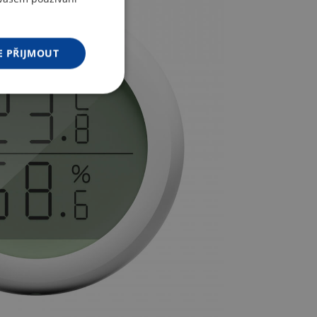
ENGLISH
GERMAN
E PŘIJMOUT