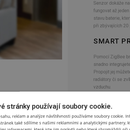
Senzor dokáže na
fungovat až jeden
stavu baterie, kt
při zbývajících 20
SMART P
Pomocí ZigBee brá
snadno integrujet
Propojit jej můžet
radiátory či se 
vzduchu.
é stránky používají soubory cookie.
bsahu, reklam a analýze návštěvnosti používáme soubory cookie. I
stránek také sdílíme s našimi reklamními a analytickými partnery, k
ími informacemi, které jste jim poskytli nebo které shromáždili př