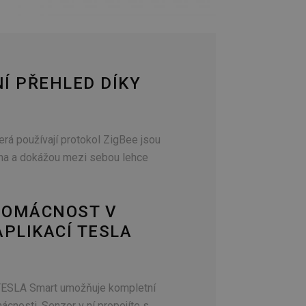
Í PŘEHLED DÍKY
terá používají protokol ZigBee jsou
na a dokážou mezi sebou lehce
DOMÁCNOST V
APLIKACÍ TESLA
 TESLA Smart umožňuje kompletní
ácnosti. Senzor v ní propojíte s