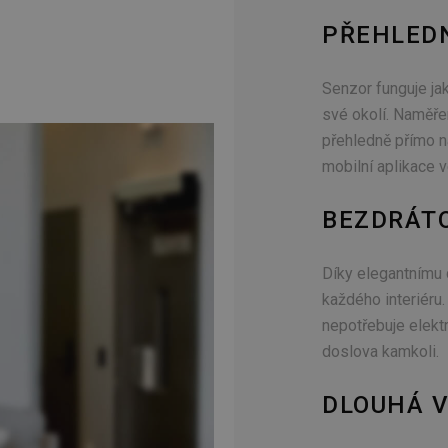
PŘEHLEDN
Senzor funguje jak
své okolí. Naměře
přehledně přímo na
mobilní aplikace 
BEZDRÁT
Díky elegantnímu 
každého interiéru
nepotřebuje elekt
doslova kamkoli.
DLOUHÁ V