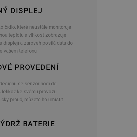
Ý DISPLEJ
o čidlo, které neustále monitoruje
nou teplotu a vlhkost zobrazuje
 displeji a zároveň posílá data do
ve vašem telefonu.
OVÉ PROVEDENÍ
designu se senzor hodí do
. Jelikož ke svému provozu
rický proud, můžete ho umístit
ÝDRŽ BATERIE