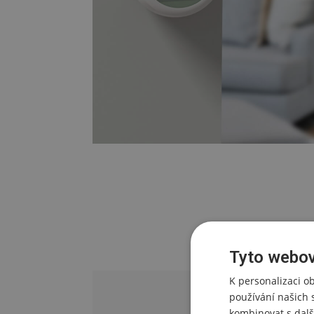
Tyto webov
K personalizaci o
používání našich 
kombinovat s dalš