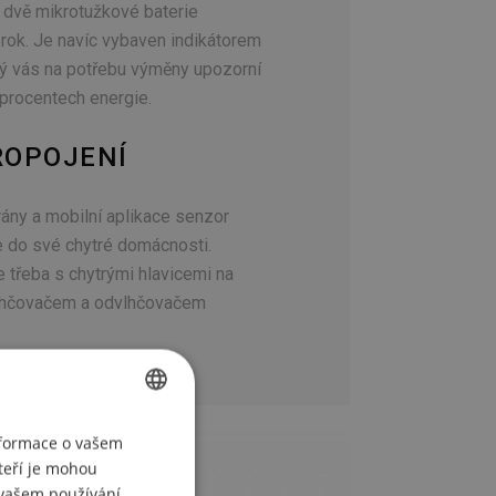
 dvě mikrotužkové baterie
 rok. Je navíc vybaven indikátorem
erý vás na potřebu výměny upozorní
 procentech energie.
ROPOJENÍ
ny a mobilní aplikace senzor
e do své chytré domácnosti.
e třeba s chytrými hlavicemi na
zvlhčovačem a odvlhčovačem
CZECH
nformace o vašem
teří je mohou
POLISH
i vašem používání