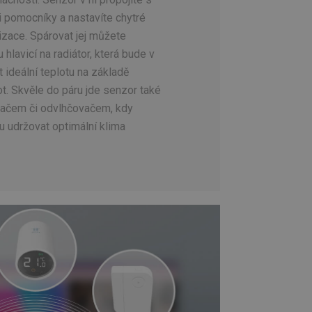
i pomocníky a nastavíte chytré
izace. Spárovat jej můžete
 hlavicí na radiátor, která bude v
 ideální teplotu na základě
. Skvěle do páru jde senzor také
vačem či odvlhčovačem, kdy
 udržovat optimální klima