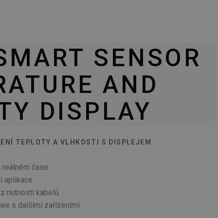
SMART SENSOR
RATURE AND
TY DISPLAY
ENÍ TEPLOTY A VLHKOSTI S DISPLEJEM
 v reálném čase
í aplikace
ez nutnosti kabelů
Bee s dalšími zařízeními