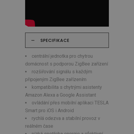
SPECIFIKACE
centrální jednotka pro chytrou
domácnost s podporou ZigBee zařízení
rozšiřování signálu s každým
připojeným ZigBee zařízením
kompatibilita s chytrými asistenty
Amazon Alexa a Google Assistant
ovládání přes mobilní aplikaci TESLA
Smart pro iOS i Android
rychlá odezva a stabilní provoz v
reálném čase
nízká spotřeba energie a efektivní