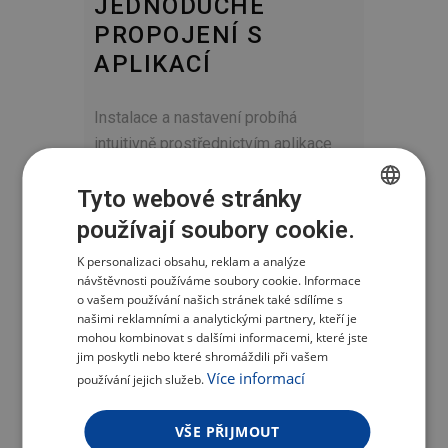
JEDNODUCHÉ
PROPOJENÍ S
APLIKACÍ
Instalace a nastavení probíhá
intuitivně prostřednictvím aplikace
TESLA Smart, dostupnou pro zařízení
Tyto webové stránky
s operačními systémy iOS i Android.
Připojení do domácí Wi-Fi sítě,
používají soubory cookie.
CZECH
přidání zařízení a jejich konfigurace
K personalizaci obsahu, reklam a analýze
POLISH
zvládne i začátečník během několika
návštěvnosti používáme soubory cookie. Informace
ENGLISH
minut. Celý proces je veden krok za
o vašem používání našich stránek také sdílíme s
našimi reklamními a analytickými partnery, kteří je
krokem a nevyžaduje žádné
GERMAN
mohou kombinovat s dalšími informacemi, které jste
technické znalosti, což zajišťuje
jim poskytli nebo které shromáždili při vašem
Více informací
bezproblémové spuštění celého
používání jejich služeb.
systému.
VŠE PŘIJMOUT