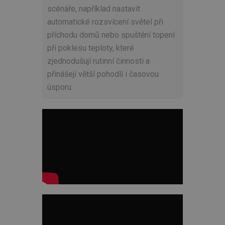
scénáře, například nastavit
automatické rozsvícení světel při
příchodu domů nebo spuštění topení
při poklesu teploty, které
zjednodušují rutinní činnosti a
přinášejí větší pohodlí i časovou
úsporu.