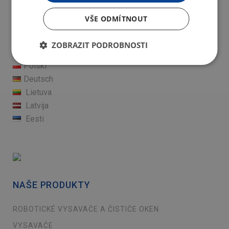
VŠE ODMÍTNOUT
Čeština
ZOBRAZIT PODROBNOSTI
English
Polski
Deutsch
Lietuva
Latvija
Eesti
NAŠE PRODUKTY
ROBOTICKÉ VYSAVAČE A ČISTIČE OKEN
VYSAVAČE