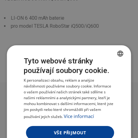
LI-ON 6 400 mAh baterie
pro model TESLA RoboStar iQ500/iQ600
KOUPIT V TESLA E-SHOPU
Tyto webové stránky
používají soubory cookie.
CZECH
K personalizaci obsahu, reklam a analýze
POLISH
návštěvnosti používáme soubory cookie. Informace
ENGLISH
o vašem používání našich stránek také sdílíme s
našimi reklamními a analytickými partnery, kteří je
GERMAN
mohou kombinovat s dalšími informacemi, které jste
jim poskytli nebo které shromáždili při vašem
Více informací
používání jejich služeb.
VŠE PŘIJMOUT