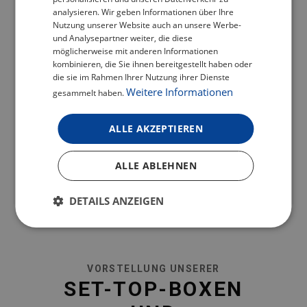
TESLA AIRCOOK Q60 XL
ENGLISH
analysieren. Wir geben Informationen über Ihre
Nutzung unserer Website auch an unsere Werbe-
GERMAN
und Analysepartner weiter, die diese
MULTIFUNKTIONS-ELEKTROTOPF
möglicherweise mit anderen Informationen
kombinieren, die Sie ihnen bereitgestellt haben oder
Mit einem hochwertigen emaillierten Gusseisen-
die sie im Rahmen Ihrer Nutzung ihrer Dienste
Weitere Informationen
gesammelt haben.
Innenbehälter, der eine lange Lebensdauer garantiert.
Der Gusseisenbehälter hat eine unübertroffene
ALLE AKZEPTIEREN
Fähigkeit, die Wärme zu speichern und gleichmäßig zu
verteilen.
ALLE ABLEHNEN
MEHR INFORMATIONEN
DETAILS ANZEIGEN
VORSTELLUNG UNSERER
SET-TOP-BOXEN