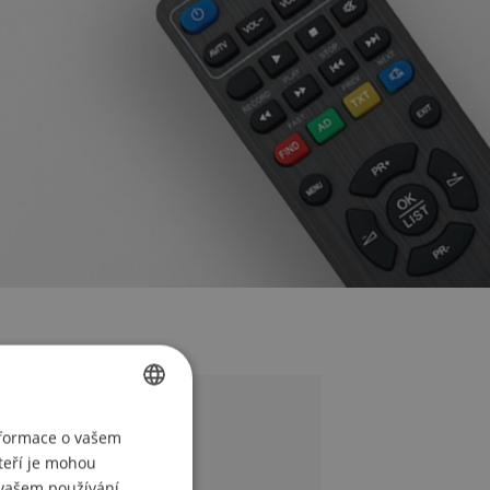
CZECH
nformace o vašem
teří je mohou
POLISH
i vašem používání