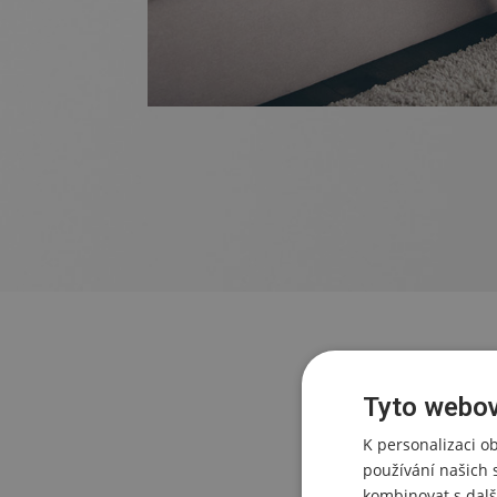
Tyto webov
K personalizaci o
používání našich 
kombinovat s dalš