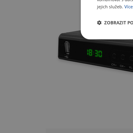
Více
jejich služeb.
ZOBRAZIT P