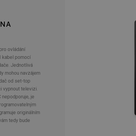
 NA
pro ovládání
I kabel pomocí
ače. Jednotlivá
edy mohou navzájem
adač od set-top
 vypnout televizi.
 nepodporuje, je
 programovatelným
gramuje originálním
 vám tedy bude