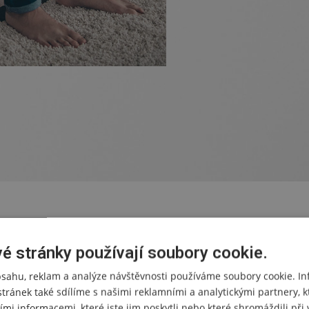
é stránky používají soubory cookie.
bsahu, reklam a analýze návštěvnosti používáme soubory cookie. I
stránek také sdílíme s našimi reklamními a analytickými partnery, k
ími informacemi, které jste jim poskytli nebo které shromáždili př