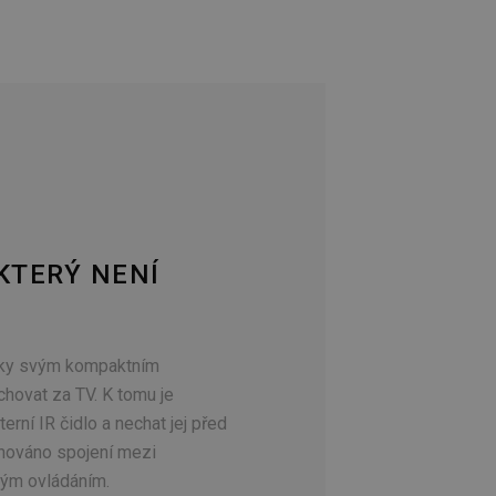
KTERÝ NENÍ
íky svým kompaktním
ovat za TV. K tomu je
terní IR čidlo a nechat jej před
chováno spojení mezi
vým ovládáním.