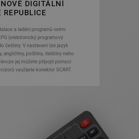
 NOVÉ DIGITÁLNÍ
É REPUBLICE
stalace a ladění programů velmi
EPG (elektronický programový
o češtiny. V nastavení lze jazyk
 angličtiny, polštiny, italštiny nebo
levize jej můžete připojit pomocí
evizorů využijete konektor SCART.