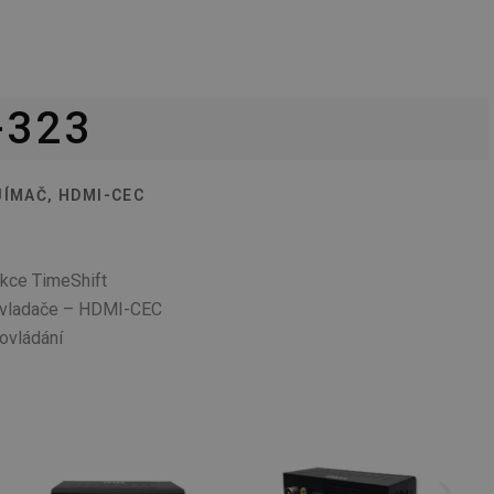
-323
JÍMAČ, HDMI-CEC
nkce TimeShift
ovladače – HDMI-CEC
ovládání