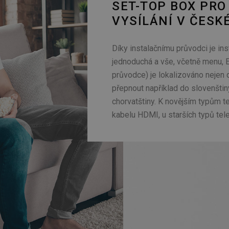
SET-TOP BOX PRO
VYSÍLÁNÍ V ČESK
Díky instalačnímu průvodci je in
jednoduchá a vše, včetně menu, 
průvodce) je lokalizováno nejen d
přepnout například do slovenštiny,
chorvatštiny. K novějším typům te
kabelu HDMI, u starších typů tel