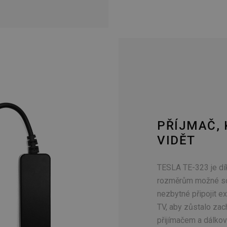
PŘÍJMAČ, 
VIDĚT
TESLA TE-323 je d
rozměrům možné sch
nezbytné připojit ex
TV, aby zůstalo za
přijímačem a dálko