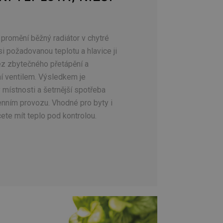
romění běžný radiátor v chytré
si požadovanou teplotu a hlavice ji
ez zbytečného přetápění a
í ventilem. Výsledkem je
v místnosti a šetrnější spotřeba
nním provozu. Vhodné pro byty i
ete mít teplo pod kontrolou.