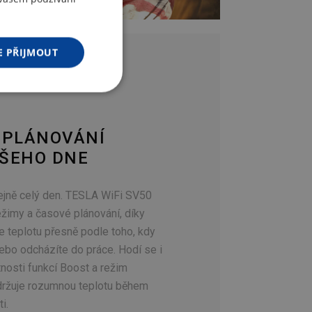
ENGLISH
GERMAN
E PŘIJMOUT
 PLÁNOVÁNÍ
AŠEHO DNE
ejně celý den. TESLA WiFi SV50
ežimy a časové plánování, díky
e teplotu přesně podle toho, kdy
nebo odcházíte do práce. Hodí se i
tnosti funkcí Boost a režim
držuje rozumnou teplotu během
i.