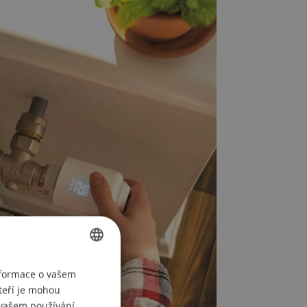
CZECH
nformace o vašem
teří je mohou
POLISH
i vašem používání