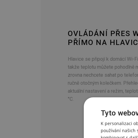
OVLÁDÁNÍ PŘES WI
PŘÍMO NA HLAVIC
Hlavice se připojí k domácí Wi-Fi 
takže teplotu můžete pohodlně m
zrovna nechcete sahat po telefon
ručně otočným kolečkem. Přehle
aktuální nastavení a režim, teplot
°C.
Tyto webov
K personalizaci o
používání našich 
kombinovat s dalš