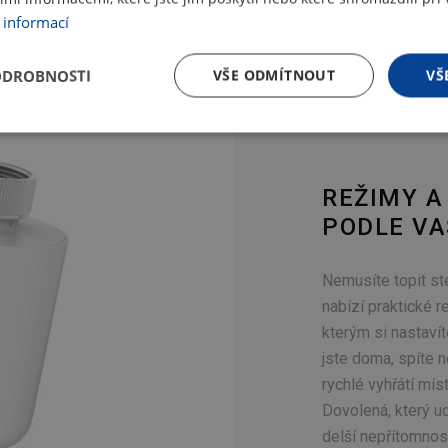
 informací
ODROBNOSTI
VŠE ODMÍTNOUT
VŠ
REŽIMY A
PODLE V
Nemusíte topit st
nabízí praktické r
kterým si nastavít
jste doma, spíte 
rychlé vyhřátí mís
Dovolená, který u
delší nepřítomnost