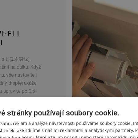
-FI I
I
síti (2,4 GHz),
ěnit na dálku. Když
u, vše nastavíte i
dný displej ukáže
u upravíte po 0,5
é stránky používají soubory cookie.
bsahu, reklam a analýze návštěvnosti používáme soubory cookie. I
stránek také sdílíme s našimi reklamními a analytickými partnery, k
ími informacemi, které jste jim poskytli nebo které shromáždili př