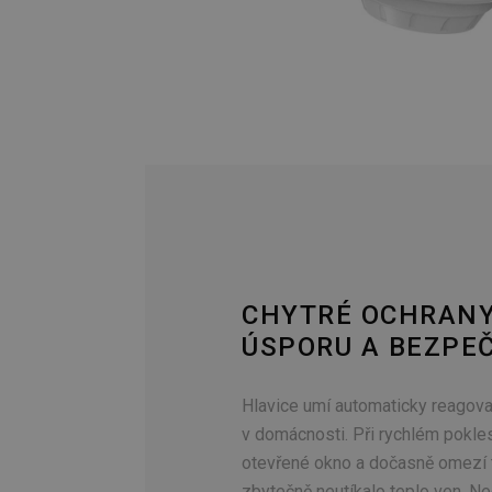
CHYTRÉ OCHRANY
ÚSPORU A BEZPEČ
Hlavice umí automaticky reagova
v domácnosti. Při rychlém pokle
otevřené okno a dočasně omezí 
zbytečně neutíkalo teplo ven. N