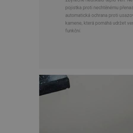
pojistka proti nechtěnému přenas
automatická ochrana proti usazo
kamene, která pomáhá udržet ve
funkční.