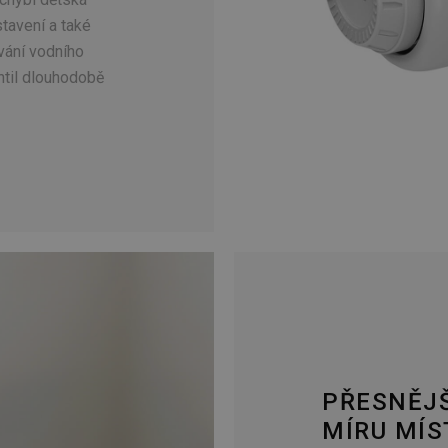
tavení a také
vání vodního
ntil dlouhodobě
PŘESNĚJŠ
MÍRU MÍS