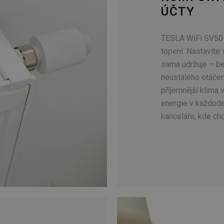
ÚČTY
TESLA WiFi SV50 p
topení. Nastavíte 
sama udržuje – b
neustálého otáčen
příjemnější klima 
energie v každode
kanceláře, kde chc