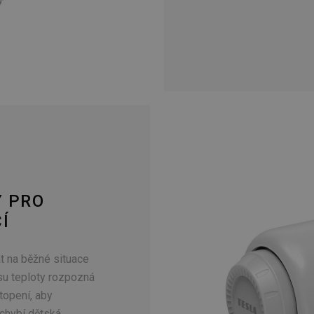
 PRO
Í
t na běžné situace
su teploty rozpozná
topení, aby
echybí dětská