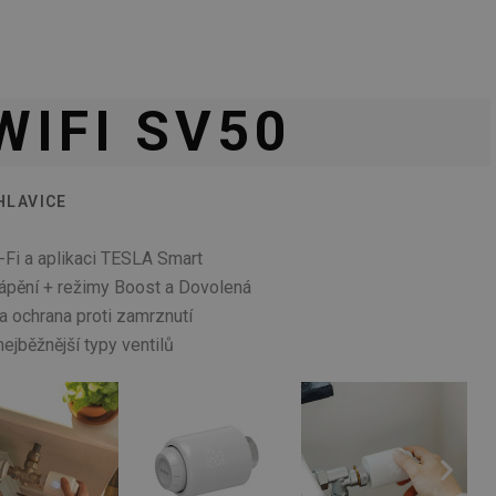
WIFI SV50
HLAVICE
i-Fi a aplikaci TESLA Smart
tápění + režimy Boost a Dovolená
 ochrana proti zamrznutí
nejběžnější typy ventilů