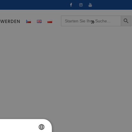
Search Button
Search
R WERDEN
for: