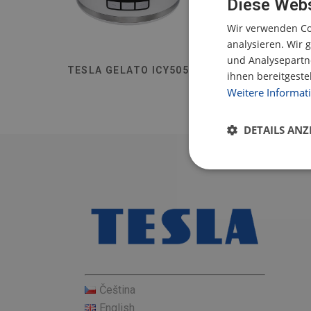
Diese Webs
Wir verwenden Co
analysieren. Wir
und Analysepartne
TESLA GELATO ICY505
ihnen bereitgeste
Weitere Informat
DETAILS ANZ
Čeština
English