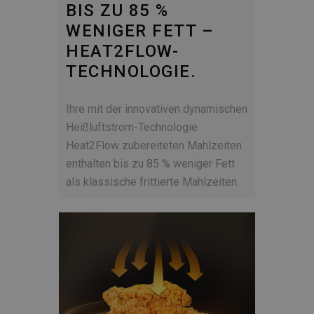
BIS ZU 85 %
WENIGER FETT –
HEAT2FLOW-
TECHNOLOGIE.
Ihre mit der innovativen dynamischen
Heißluftstrom-Technologie
Heat2Flow zubereiteten Mahlzeiten
enthalten bis zu 85 % weniger Fett
als klassische frittierte Mahlzeiten.