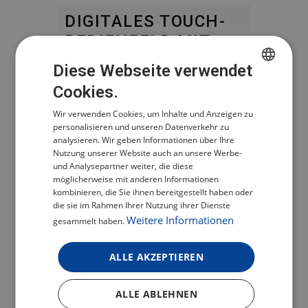
DIGITALES TOUCH-
BEDIENFELD MIT
FARBIGEN
Diese Webseite verwendet
SYMBOLEN
Cookies.
CZECH
Wir verwenden Cookies, um Inhalte und Anzeigen zu
POLISH
.Auf dem digitalen Display können
personalisieren und unseren Datenverkehr zu
Sie die gewünschte Garzeit und
ENGLISH
analysieren. Wir geben Informationen über Ihre
Nutzung unserer Website auch an unsere Werbe-
Temperatur manuell einstellen oder
GERMAN
und Analysepartner weiter, die diese
aus voreingestellten Programmen
möglicherweise mit anderen Informationen
mit farbigen Symbolen wie Pommes
kombinieren, die Sie ihnen bereitgestellt haben oder
die sie im Rahmen Ihrer Nutzung ihrer Dienste
Frites, Steak, Chicken Wings oder
Weitere Informationen
gesammelt haben.
Pizza wählen.
ALLE AKZEPTIEREN
GERÄUMIGER KORB
MIT
ALLE ABLEHNEN