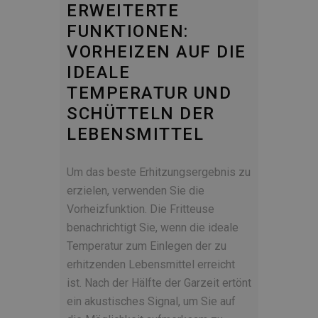
ERWEITERTE
FUNKTIONEN:
VORHEIZEN AUF DIE
IDEALE
TEMPERATUR UND
SCHÜTTELN DER
LEBENSMITTEL
Um das beste Erhitzungsergebnis zu
erzielen, verwenden Sie die
Vorheizfunktion. Die Fritteuse
benachrichtigt Sie, wenn die ideale
Temperatur zum Einlegen der zu
erhitzenden Lebensmittel erreicht
ist. Nach der Hälfte der Garzeit ertönt
ein akustisches Signal, um Sie auf