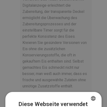
Digitalanzeige erleichtert die
Zubereitung, der transparente Deckel
ermöglicht die Überwachung des
Zubereitungsprozesses und der
einstellbare Timer sorgt für die
perfekte Konsistenz des Eises.
Kreieren Sie gesündere Versionen von
Eis ohne die zusätzlichen
Konservierungsstoffe, die oft in
gekauftem Eis enthalten sind. Selbst
gemachtes Eis schmeckt nicht nur
besser, man weiß auch immer, dass es
frische und ausgewählte Zutaten ohne
unnötige Zusatzstoffe enthält.
Diese Webseite verwendet