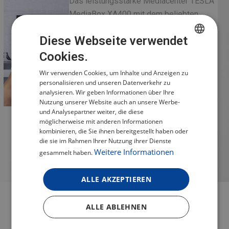
Das leistungsstarke Mediacenter TESLA
MediaBox XA400 mit dem beliebten,
zertifizierten Betriebssystem Android
Diese Webseite verwendet
TV™ lässt Sie
in eine unendliche Welt der Unterhaltung
Cookies.
CZECH
mit einer Fülle von Apps
Wir verwenden Cookies, um Inhalte und Anzeigen zu
POLISH
von Google Play eintauchen. Die Google-
personalisieren und unseren Datenverkehr zu
ENGLISH
analysieren. Wir geben Informationen über Ihre
Zertifizierung gewährleistet einen
Nutzung unserer Website auch an unsere Werbe-
reibungslosen Betrieb und App-Updates.
GERMAN
und Analysepartner weiter, die diese
Damit haben Sie einfachen Zugang zu
möglicherweise mit anderen Informationen
kombinieren, die Sie ihnen bereitgestellt haben oder
über 400.000 Filmen und
die sie im Rahmen Ihrer Nutzung ihrer Dienste
Fernsehsendungen von verschiedenen
Weitere Informationen
gesammelt haben.
Streaming-Diensten, darunter das
beliebte Netflix und Skylink LIVE TV.
ALLE AKZEPTIEREN
ALLE ABLEHNEN