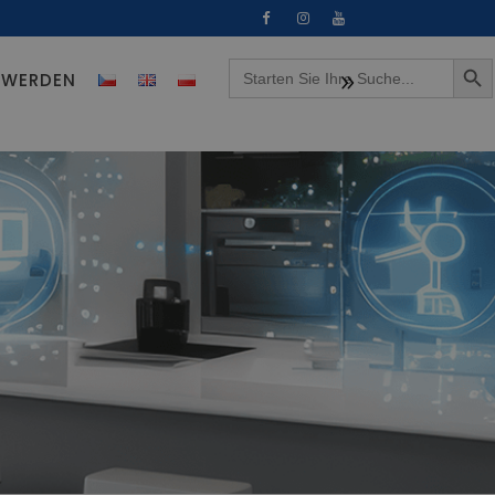
Search Button
Search
R WERDEN
for: