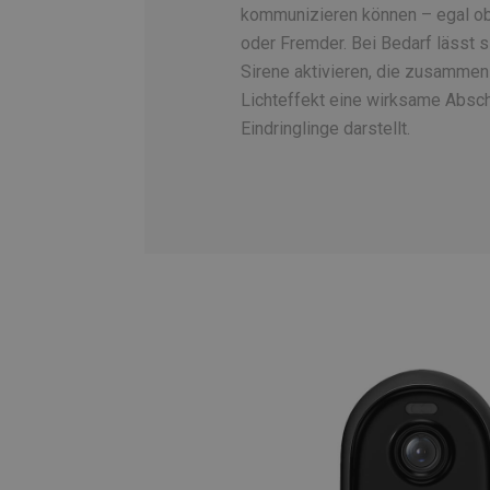
kommunizieren können – egal ob
oder Fremder. Bei Bedarf lässt si
Sirene aktivieren, die zusamme
Lichteffekt eine wirksame Absc
Eindringlinge darstellt.