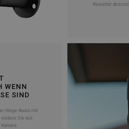
Besucher abzusch
T
H WENN
USE SIND
ei-Wege-Audio mit
, sodass Sie aus
r Kamera