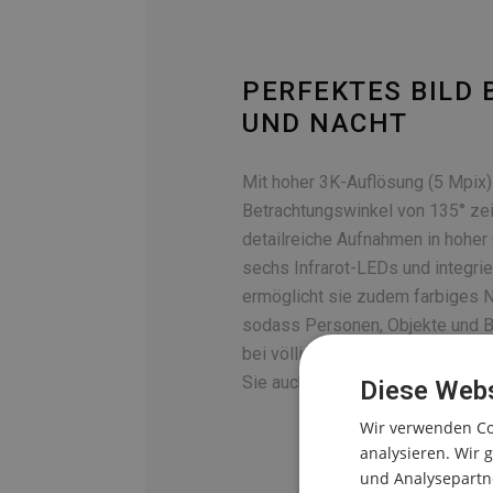
PERFEKTES BILD 
UND NACHT
Mit hoher 3K-Auflösung (5 Mpix
Betrachtungswinkel von 135° ze
detailreiche Aufnahmen in hoher 
sechs Infrarot-LEDs und integri
ermöglicht sie zudem farbiges N
sodass Personen, Objekte und 
bei völliger Dunkelheit erkennba
Sie auch nachts den Überblick.
Diese Webs
Wir verwenden Co
analysieren. Wir
und Analysepartne