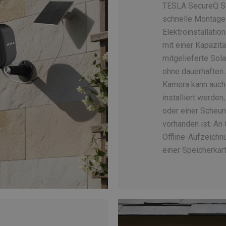
TESLA SecureQ SC
schnelle Montage
Elektroinstallatio
mit einer Kapazit
mitgelieferte Sol
ohne dauerhaften 
Kamera kann auch
installiert werden
oder einer Scheun
vorhanden ist. An 
Offline-Aufzeichn
einer Speicherkart