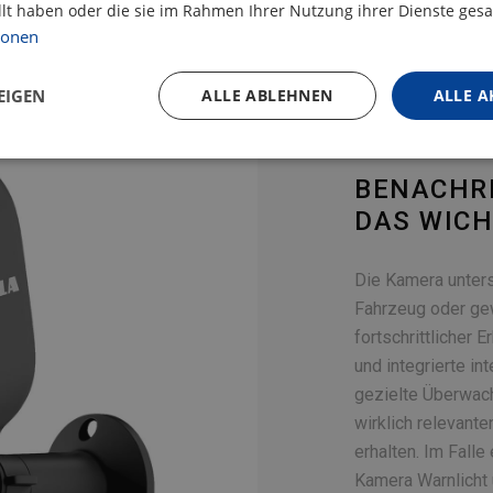
llt haben oder die sie im Rahmen Ihrer Nutzung ihrer Dienste ge
ionen
EIGEN
ALLE ABLEHNEN
ALLE A
BENACHRI
DAS WICH
Die Kamera unter
Fahrzeug oder ge
fortschrittlicher
und integrierte in
gezielte Überwac
wirklich relevant
erhalten. Im Falle
Kamera Warnlicht