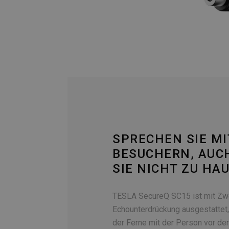
SPRECHEN SIE MI
BESUCHERN, AUC
SIE NICHT ZU HA
TESLA SecureQ SC15 ist mit Zw
Echounterdrückung ausgestattet
der Ferne mit der Person vor de