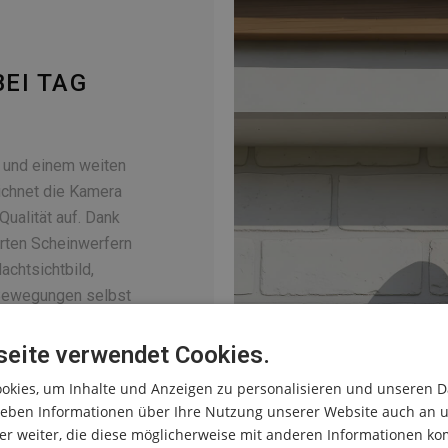
BEI TAG
) und einem weiten
ichnet die Kamera
Qualität auf. Dank
erten Scheinwerfern
achtsichtbild,
Bewegungen selbst
r sind. So behalten
eite verwendet Cookies.
okies, um Inhalte und Anzeigen zu personalisieren und unseren D
 geben Informationen über Ihre Nutzung unserer Website auch an 
r weiter, die diese möglicherweise mit anderen Informationen kom