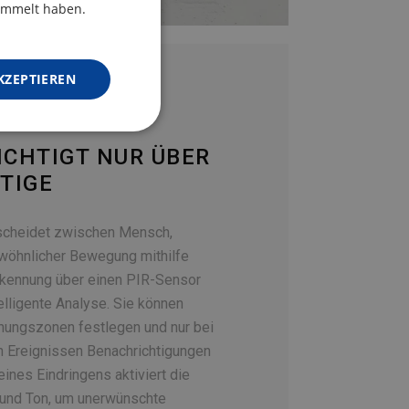
ENGLISH
sammelt haben.
GERMAN
KZEPTIEREN
CHTIGT NUR ÜBER
TIGE
scheidet zwischen Mensch,
wöhnlicher Bewegung mithilfe
 Erkennung über einen PIR-Sensor
telligente Analyse. Sie können
hungszonen festlegen und nur bei
en Ereignissen Benachrichtigungen
 eines Eindringens aktiviert die
 und Ton, um unerwünschte