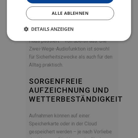
Das integrierte Mikrofon und der
Lautsprecher ermöglichen eine Zwei-
ALLE ABLEHNEN
Wege-Kommunikation über die mobile
App. So können Sie mit einem Zusteller
DETAILS ANZEIGEN
sprechen oder überprüfen, was vor dem
Haus passiert – von überall aus. Die
Zwei-Wege-Audiofunktion ist sowohl
für Sicherheitszwecke als auch für den
Alltag praktisch.
SORGENFREIE
AUFZEICHNUNG UND
WETTERBESTÄNDIGKEIT
Aufnahmen können auf einer
Speicherkarte oder in der Cloud
gespeichert werden – je nach Vorliebe