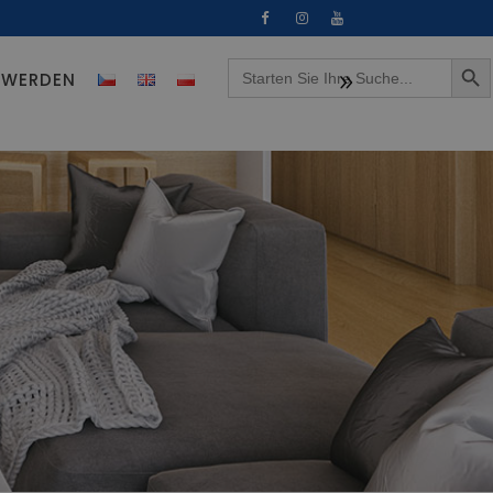
Search Button
Search
R WERDEN
for: