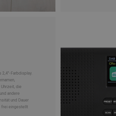
s 2,4″-Farbdisplay.
dernamen,
 Uhrzeit, die
 und andere
ensität und Dauer
frei eingestellt