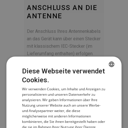
ANSCHLUSS AN DIE
ANTENNE
Der Anschluss Ihres Antennenkabels
an das Gerät kann über einen Stecker
mit klassischem IEC-Stecker (im
Lieferumfang enthalten) erfolgen.
Diese Webseite verwendet
Cookies.
CZECH
Wir verwenden Cookies, um Inhalte und Anzeigen zu
POLISH
personalisieren und unseren Datenverkehr zu
ENGLISH
analysieren. Wir geben Informationen über Ihre
Nutzung unserer Website auch an unsere Werbe-
GERMAN
und Analysepartner weiter, die diese
möglicherweise mit anderen Informationen
kombinieren, die Sie ihnen bereitgestellt haben oder
die sie im Rahmen Ihrer Nutzung ihrer Dienste