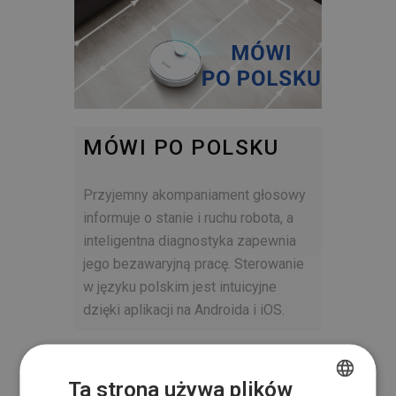
MÓWI PO POLSKU
Przyjemny akompaniament głosowy
informuje o stanie i ruchu robota, a
inteligentna diagnostyka zapewnia
jego bezawaryjną pracę. Sterowanie
w języku polskim jest intuicyjne
dzięki aplikacji na Androida i iOS.
SKUTECZNA
Ta strona używa plików
OCHRONA PRZED