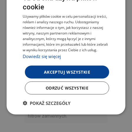
cookie
CZECH
ALERGENAMI
Używamy plików cookie w celu personalizacji treści,
POLISH
reklam i analizy naszego ruchu. Udostępniamy
Zapewnij sobie i swoim bliskim
ENGLISH
również informacje o tym, jak korzystasz z naszej
zdrowsze środowisko domowe
witryny, naszym partnerom reklamowym i
GERMAN
analitycznym, którzy mogą łączyć je z innymi
dzięki skutecznemu filtrowi HEPA
informacjami, które im przekazałeś lub które zebrali
H13. Skutecznie wychwytuje do
w wyniku korzystania przez Ciebie z ich usług.
99,95% mikroskopijnych cząstek, w
Dowiedz się więcej
tym kurzu, pyłków, bakterii i wirusów,
dzięki czemu jest idealnym
AKCEPTUJ WSZYSTKIE
pomocnikiem dla alergików.
Dodatkowo filtr jest łatwy w
ODRZUĆ WSZYSTKIE
utrzymaniu – wystarczy umyć go
wodą i użyć ponownie. Oszczędza to
POKAŻ SZCZEGÓŁY
środowisko i pieniądze na zakup
filtrów zamiennych.