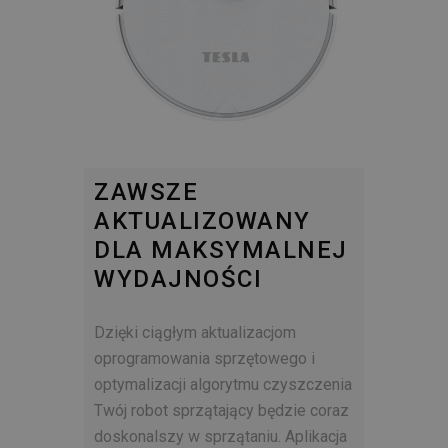
ZAWSZE
AKTUALIZOWANY
DLA MAKSYMALNEJ
WYDAJNOŚCI
Dzięki ciągłym aktualizacjom
oprogramowania sprzętowego i
optymalizacji algorytmu czyszczenia
Twój robot sprzątający będzie coraz
doskonalszy w sprzątaniu. Aplikacja