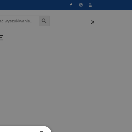
Search Button
E