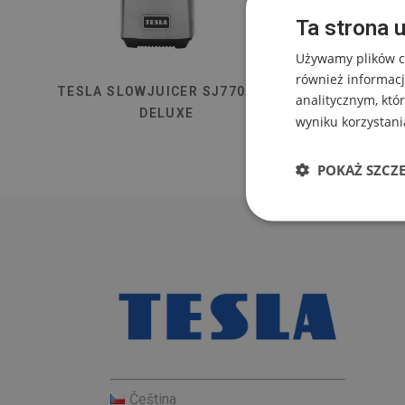
Ta strona 
Używamy plików co
również informacj
TESLA SLOWJUICER SJ770 XXL
analitycznym, któr
DELUXE
wyniku korzystania
POKAŻ SZCZ
Čeština