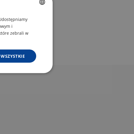
CZECH
. Udostępniamy
mowym i
POLISH
które zebrali w
ENGLISH
GERMAN
 WSZYSTKIE