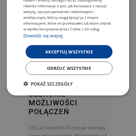
reklam i analizy naszego ruchu. Udostępniamy
power banku. Umożliwia ładowanie
ENGLISH
również informacje o tym, jak korzystasz z naszej
dowolnego urządzenia, które można
witryny, naszym partnerom reklamowym i
GERMAN
analitycznym, którzy mogą łączyć je z innymi
podłączyć poprzez USB – telefonów
informacjami, które im przekazałeś lub które zebrali
komórkowych, tabletów,
w wyniku korzystania przez Ciebie z ich usług.
inteligentnych zegarków i innych
Dowiedz się więcej
urządzeń elektronicznych. Zapewnia
nie tylko wspaniałe wrażenia
AKCEPTUJ WSZYSTKIE
dźwiękowe w każdym miejscu, ale
także praktyczną funkcję ładowania,
ODRZUĆ WSZYSTKIE
dzięki której nie zabraknie Ci energii.
POKAŻ SZCZEGÓŁY
SZEROKIE
MOŻLIWOŚCI
POŁĄCZEŃ
TESLA Sound BS70 oferuje szeroką
gamę opcji połączeń. Niezależnie od