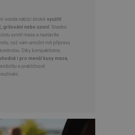
ní sonda nabízí široké
využití
í, grilování nebo uzení
. Snadno
eplotu uvnitř masa a nastavíte
otu, což vám umožní mít přípravu
kontrolou. Díky kompaktnímu
vhodná i pro menší kusy masa
,
lexibilitu a praktičnost
oužívání.