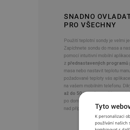
SNADNO OVLADA
PRO VŠECHNY
Použití teplotní sondy je velmi 
Zapíchnete sondu do masa a nast
pomocí intuitivní mobilní aplikac
z
přednastavených programů
masa nebo nastavit teplotu manu
požadované teploty vás aplikac
na vašem mobilním telefonu. Dí
až do 50 metrů
se můžete voln
po domě či zahradě, aniž byste zt
Tyto webov
nad přípravou pokrmu.
K personalizaci o
používání našich 
kombinovat s dalš