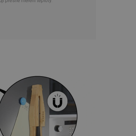
čují přesné měření teploty.