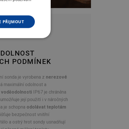
ENGLISH
GERMAN
E PŘIJMOUT
ODOLNOST
ÝCH PODMÍNEK
ní sonda je vyrobena z
nerezové
ává maximální odolnost a
y
voděodolnosti
IP67 je chráněna
 umožňuje její použití i v náročných
a je schopna
odolávat teplotám
jišťuje bezpečnost vnitřní
í tělo a ostrý hrot sondy usnadňují