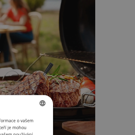
CZECH
nformace o vašem
teří je mohou
POLISH
i vašem používání