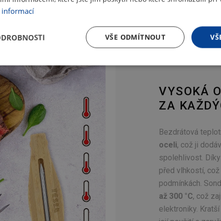
 informací
ODROBNOSTI
VŠE ODMÍTNOUT
VŠ
VYSOKÁ 
ZA KAŽD
Bezdrátová teplot
oceli
, což ji dod
spolehlivost. Dík
před vlhkostí, což
podmínkách. Sond
až 300 °C
, což za
elektroniky. Kratš