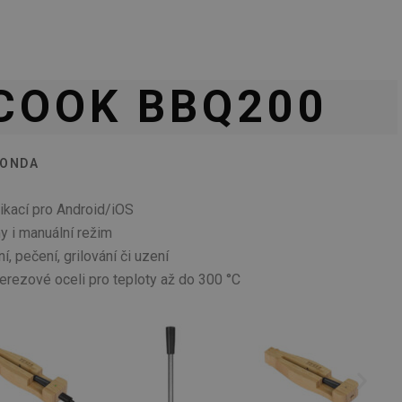
COOK BBQ200
SONDA
likací pro Android/iOS
 i manuální režim
ní, pečení, grilování či uzení
rezové oceli pro teploty až do 300 °C