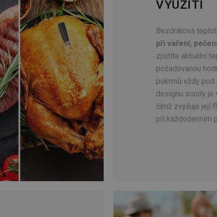
VYUŽITÍ
Bezdrátová teplot
při vaření, pečen
zjistíte aktuální t
požadovanou hodn
pokrmů vždy pod 
designu sondy je
čímž zvyšuje její f
při každodenním p