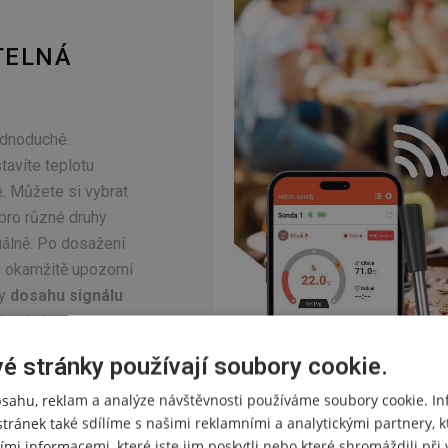
TELNÁ
jednoduché.
avíte teplotu
e. Můžete si vybrat
pro různé druhy
álně. Po dosažení
e okamžitě upozorní
ky
dosahu signálu
ě pohybovat
ratili kontrolu
é stránky používají soubory cookie.
bsahu, reklam a analýze návštěvnosti používáme soubory cookie. I
stránek také sdílíme s našimi reklamními a analytickými partnery, k
ími informacemi, které jste jim poskytli nebo které shromáždili př