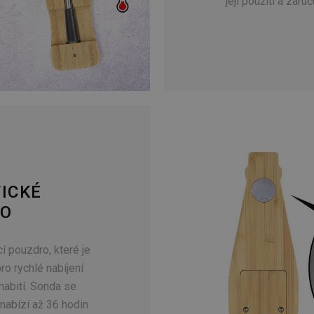
její použití a zaru
ICKÉ
RO
cí pouzdro, které je
ro rychlé nabíjení
nabití. Sonda se
 nabízí až 36 hodin