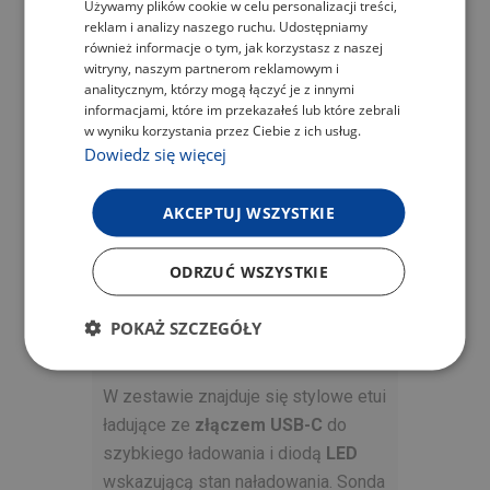
w trudnych warunkach. Sonda jest w
Używamy plików cookie w celu personalizacji treści,
POLISH
reklam i analizy naszego ruchu. Udostępniamy
stanie wytrzymać
temperatury do
ENGLISH
również informacje o tym, jak korzystasz z naszej
300°C
, zapewniając
witryny, naszym partnerom reklamowym i
GERMAN
bezpieczeństwo wewnętrznej
analitycznym, którzy mogą łączyć je z innymi
informacjami, które im przekazałeś lub które zebrali
elektroniki. Krótszy korpus i ostra
w wyniku korzystania przez Ciebie z ich usług.
końcówka sondy sprawiają, że jest
Dowiedz się więcej
ona łatwa w użyciu i zapewnia
dokładny pomiar temperatury.
AKCEPTUJ WSZYSTKIE
STYLOWE I
ODRZUĆ WSZYSTKIE
PRAKTYCZNE ETUI
POKAŻ SZCZEGÓŁY
ŁADUJĄCE
W zestawie znajduje się stylowe etui
ładujące ze
złączem USB-C
do
szybkiego ładowania i diodą
LED
wskazującą stan naładowania. Sonda