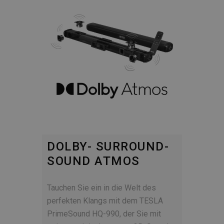
DOLBY- SURROUND-
SOUND ATMOS
Tauchen Sie ein in die Welt des
perfekten Klangs mit dem TESLA
PrimeSound HQ-990, der Sie mit