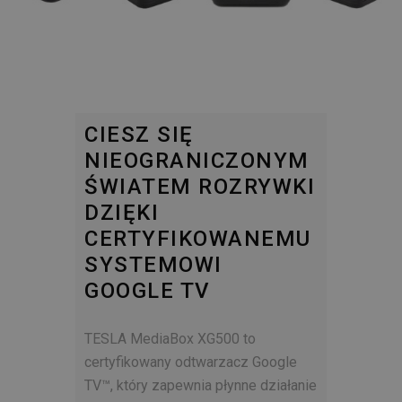
CIESZ SIĘ
NIEOGRANICZONYM
ŚWIATEM ROZRYWKI
DZIĘKI
CERTYFIKOWANEMU
SYSTEMOWI
GOOGLE TV
TESLA MediaBox XG500 to
certyfikowany odtwarzacz Google
TV™, który zapewnia płynne działanie