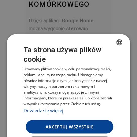
KOMÓRKOWEGO
Dzięki aplikacji
Google Home
można wygodnie
sterować
urządzeniem bezpośrednio z
telefonu komórkowego
lub tabletu.
Ta strona używa plików
Ta funkcjonalność pozwala cieszyć
cookie
CZECH
się wszystkimi ulubionymi
wrażeniami multimedialnymi bez
Używamy plików cookie w celu personalizacji treści,
POLISH
reklam i analizy naszego ruchu. Udostępniamy
konieczności szukania pilota.
ENGLISH
również informacje o tym, jak korzystasz z naszej
Niezależnie od tego, czy siedzisz na
witryny, naszym partnerom reklamowym i
GERMAN
kanapie, czy w kuchni, masz pełną
analitycznym, którzy mogą łączyć je z innymi
informacjami, które im przekazałeś lub które zebrali
kontrolę nad swoim urządzeniem.
w wyniku korzystania przez Ciebie z ich usług.
Wystarczy być w zasięgu tej samej
Dowiedz się więcej
sieci Wi-Fi.
AKCEPTUJ WSZYSTKIE
PROSTE