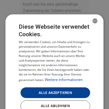
tropft und Sie eine gleichmäßige
Zubereitung der Zutaten erreichen,
die zart und saftig bleiben. Diese
Eigenschaft ist besonders wichtig
Diese Webseite verwendet
beim langsamen Garen, wo die
Cookies.
CZECH
richtige Wärmeverteilung ein
Wir verwenden Cookies, um Inhalte und Anzeigen zu
POLISH
Schlüsselfaktor ist.
personalisieren und unseren Datenverkehr zu
ENGLISH
analysieren. Wir geben Informationen über Ihre
Nutzung unserer Website auch an unsere Werbe-
GERMAN
und Analysepartner weiter, die diese
möglicherweise mit anderen Informationen
kombinieren, die Sie ihnen bereitgestellt haben oder
die sie im Rahmen Ihrer Nutzung ihrer Dienste
Weitere Informationen
gesammelt haben.
ALLE AKZEPTIEREN
ALLE ABLEHNEN