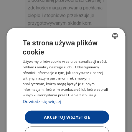
o doskonałej przewodności cieplnej i
zdolności magazynowania pochłania
ciepło i stopniowo przekazuje je
przygotowywanym składnikom.
Szczelnie dopasowana pokrywa z
wypustkami zapewnia, że wytrącona
Ta strona używa plików
para ścieka z powrotem do
cookie
CZECH
żeliwnego garnka, a Ty uzyskujesz
równomierne przygotowanie
Używamy plików cookie w celu personalizacji treści,
POLISH
reklam i analizy naszego ruchu. Udostępniamy
składników, które pozostają
ENGLISH
również informacje o tym, jak korzystasz z naszej
delikatne i soczyste. Ta właściwość
witryny, naszym partnerom reklamowym i
GERMAN
analitycznym, którzy mogą łączyć je z innymi
jest szczególnie ważna w powolnym
informacjami, które im przekazałeś lub które zebrali
gotowaniu, gdzie właściwa
w wyniku korzystania przez Ciebie z ich usług.
dystrybucja ciepła jest kluczowym
Dowiedz się więcej
czynnikiem.
AKCEPTUJ WSZYSTKIE