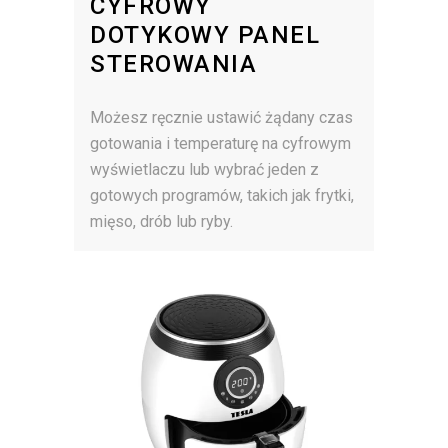
CYFROWY
DOTYKOWY PANEL
STEROWANIA
Możesz ręcznie ustawić żądany czas
gotowania i temperaturę na cyfrowym
wyświetlaczu lub wybrać jeden z
gotowych programów, takich jak frytki,
mięso, drób lub ryby.