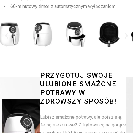
60-minutowy timer z automatycznym wyłączaniem
PRZYGOTUJ SWOJE
ULUBIONE SMAŻONE
POTRAWY W
ZDROWSZY SPOSÓB!
Lubisz smażone potrawy, ale boisz się,
że są niezdrowe? Z frytownicą na gorące
powietrze TESLA nie musisz już mieć do