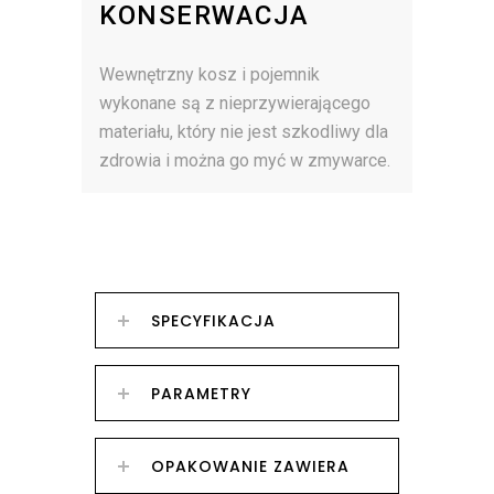
KONSERWACJA
Wewnętrzny kosz i pojemnik
wykonane są z nieprzywierającego
materiału, który nie jest szkodliwy dla
zdrowia i można go myć w zmywarce.
SPECYFIKACJA
PARAMETRY
OPAKOWANIE ZAWIERA